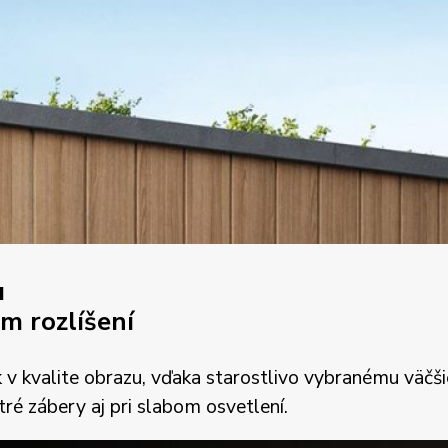
u
m rozlíšení
v kvalite obrazu, vďaka starostlivo vybranému väčši
tré zábery aj pri slabom osvetlení.