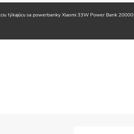
akciu týkajúcu sa powerbanky Xiaomi 33W Power Bank 20000
TV &