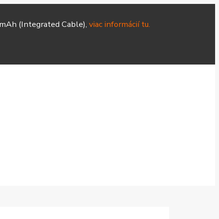
mAh (Integrated Cable),
viac informácií tu.
Hodinky
Čističky
Smart