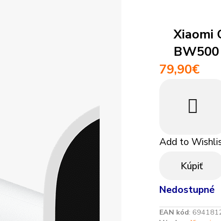
 948 293 769
+421 948 948
médiá
Vysáva
Tablety
ácie
Objednávky
Xiaomi
Smartfóny
BW500
79,90
€
Add to Wishli
Kúpiť
Nedostupné
EAN kód
:
694181