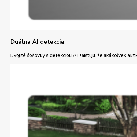
Duálna AI detekcia
Dvojité šošovky s detekciou AI zaisťujú, že akákoľvek akt