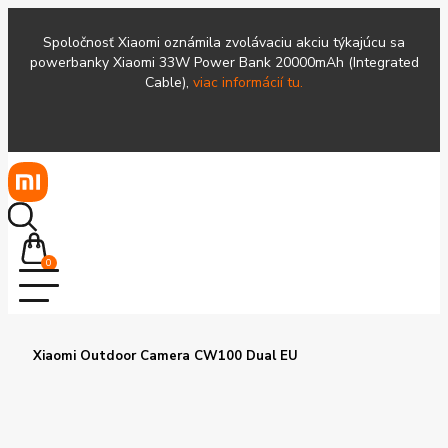
Spoločnosť Xiaomi oznámila zvolávaciu akciu týkajúcu sa
powerbanky Xiaomi 33W Power Bank 20000mAh (Integrated
Cable),
viac informácií tu.
0
Xiaomi Outdoor Camera CW100 Dual EU