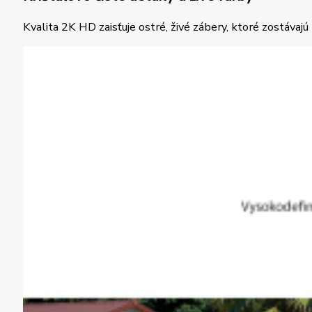
Kvalita 2K HD zaisťuje ostré, živé zábery, ktoré zostávajú k