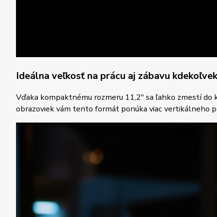
Ideálna veľkosť na prácu aj zábavu kdekoľve
Vďaka kompaktnému rozmeru 11,2″ sa ľahko zmestí do kaž
obrazoviek vám tento formát ponúka viac vertikálneho pr