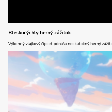
Bleskurýchly herný zážitok
Výkonný vlajkový čipset prináša neskutočný herný zážito