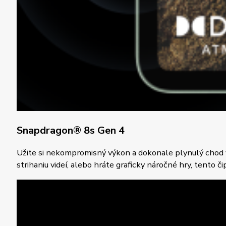
Snapdragon® 8s Gen 4
Užite si nekompromisný výkon a dokonale plynulý chod vď
strihaniu videí, alebo hráte graficky náročné hry, tento č