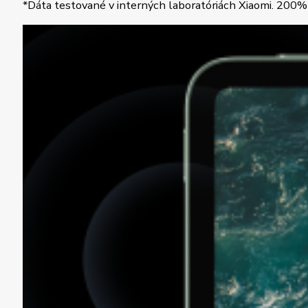
*Dáta testované v interných laboratóriách Xiaomi. 200% z