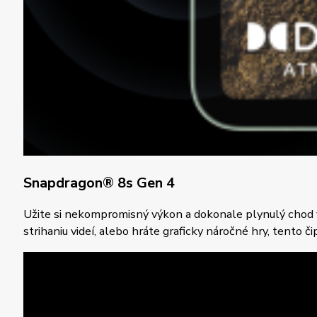
Snapdragon® 8s Gen 4
Užite si nekompromisný výkon a dokonale plynulý chod vď
strihaniu videí, alebo hráte graficky náročné hry, tento č