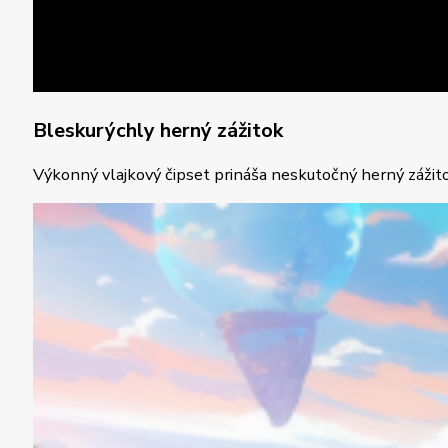
Bleskurýchly herný zážitok
Výkonný vlajkový čipset prináša neskutočný herný zážito