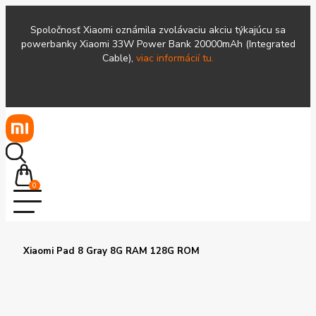
Spoločnosť Xiaomi oznámila zvolávaciu akciu týkajúcu sa
powerbanky Xiaomi 33W Power Bank 20000mAh (Integrated
Cable),
viac informácií tu.
0
Xiaomi Pad 8 Gray 8G RAM 128G ROM