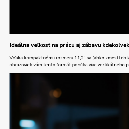
Ideálna veľkosť na prácu aj zábavu kdekoľve
Vďaka kompaktnému rozmeru 11,2″ sa ľahko zmestí do kaž
obrazoviek vám tento formát ponúka viac vertikálneho pr