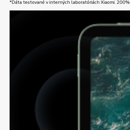
*Dáta testované v interných laboratóriách Xiaomi. 200% z