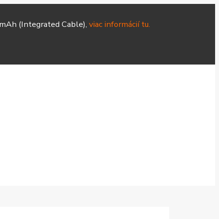
mAh (Integrated Cable),
viac informácií tu.
Hodinky
Čističky
Smart