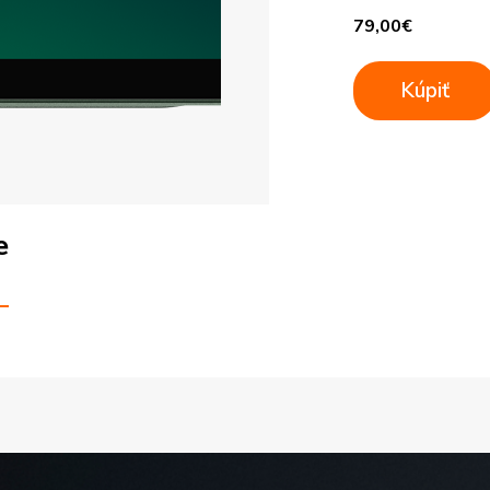
79,00
€
Kúpiť
e