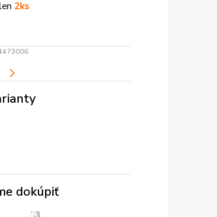
 len
2ks
4473006
i
rianty
e dokúpiť