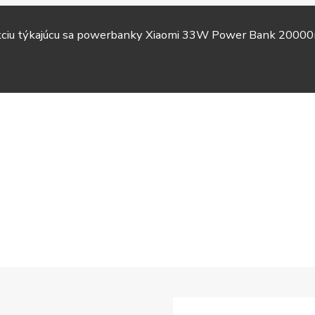
akciu týkajúcu sa powerbanky Xiaomi 33W Power Bank 20000
TV &