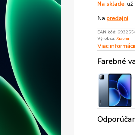
Na sklade
, už
Na
predajni
EAN kód
:
693255
Výrobca
:
Xiaomi
Viac informáci
Farebné va
Odporúčam