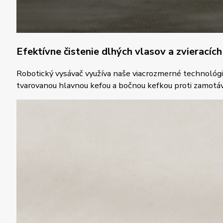
Efektívne čistenie dlhých vlasov a zvieracíc
Robotický vysávač využíva naše viacrozmerné technológie 
tvarovanou hlavnou kefou a bočnou kefkou proti zamotáva