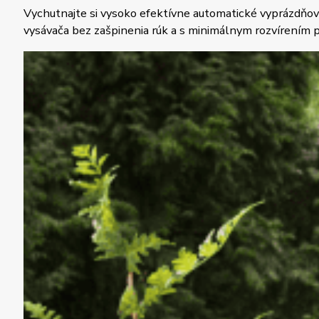
Vychutnajte si vysoko efektívne automatické vyprázdňov
vysávača bez zašpinenia rúk a s minimálnym rozvírením p