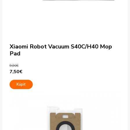
Xiaomi Robot Vacuum S40C/H40 Mop
Pad
9,90
€
Pôvodná
Aktuálna
7,50
€
cena
cena
Kúpiť
bola:
je:
9,90€.
7,50€.