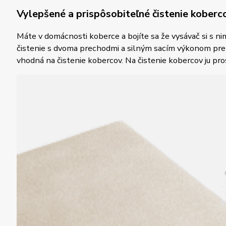
Vylepšené a prispôsobiteľné čistenie koberc
Máte v domácnosti koberce a bojíte sa že vysávač si s n
čistenie s dvoma prechodmi a silným sacím výkonom pre e
vhodná na čistenie kobercov. Na čistenie kobercov ju p