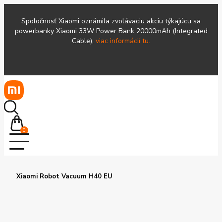
Spoločnosť Xiaomi oznámila zvolávaciu akciu týkajúcu sa
powerbanky Xiaomi 33W Power Bank 20000mAh (Integrated
Cable),
viac informácií tu.
0
Xiaomi Robot Vacuum H40 EU