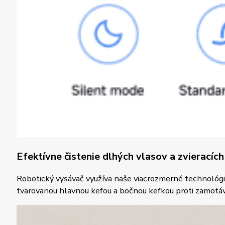
Efektívne čistenie dlhých vlasov a zvieracíc
Robotický vysávač využíva naše viacrozmerné technológie 
tvarovanou hlavnou kefou a bočnou kefkou proti zamotáva