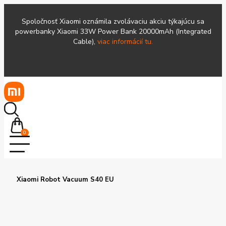
Spoločnosť Xiaomi oznámila zvolávaciu akciu týkajúcu sa
powerbanky Xiaomi 33W Power Bank 20000mAh (Integrated
Cable),
viac informácií tu.
0
Xiaomi Robot Vacuum S40 EU