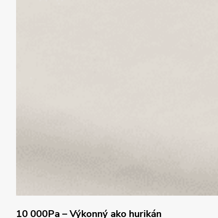
10 000Pa – Výkonný ako hurikán