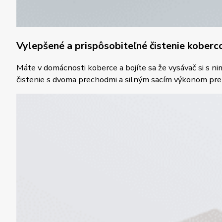
Vylepšené a prispôsobiteľné čistenie koberc
Máte v domácnosti koberce a bojíte sa že vysávač si s n
čistenie s dvoma prechodmi a silným sacím výkonom pre e