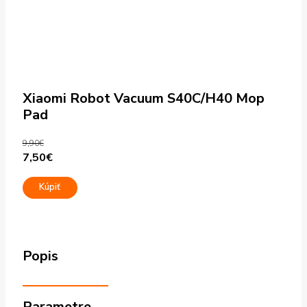
Xiaomi Robot Vacuum S40C/H40 Mop
Pad
9,90
€
Pôvodná
Aktuálna
7,50
€
cena
cena
Kúpiť
bola:
je:
9,90€.
7,50€.
Popis
Parametre