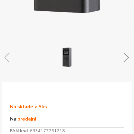
Na sklade > 5ks
Na
predajni
EAN kód
:
6934177761218