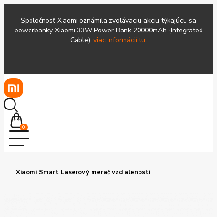
Spoločnosť Xiaomi oznámila zvolávaciu akciu týkajúcu sa
powerbanky Xiaomi 33W Power Bank 20000mAh (Integrated
Cable),
viac informácií tu.
0
Xiaomi Smart Laserový merač vzdialenosti