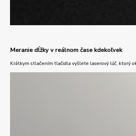
Meranie dĺžky v reálnom čase kdekoľvek
Krátkym stlačením tlačidla vyšlete laserový lúč, ktorý o