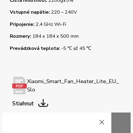
Čistá hmotnosť:
2200g±5%
Vstupné napätie:
220 – 240V
Pripojenie:
2,4 GHz Wi-Fi
Rozmery:
184 x 184 x 500 mm
Prevádzková teplota:
-5 ℃ až 45 ℃
Xiaomi_Smart_Fan_Heater_Lite_EU_
Slo
Stiahnuť