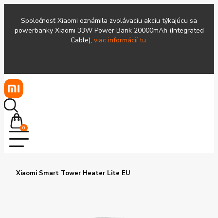
Spoločnosť Xiaomi oznámila zvolávaciu akciu týkajúcu sa
powerbanky Xiaomi 33W Power Bank 20000mAh (Integrated
Cable),
viac informácií tu.
0
Xiaomi Smart Tower Heater Lite EU