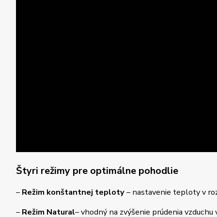
Štyri režimy pre optimálne pohodlie
–
Režim konštantnej teploty
– nastavenie teploty v ro
–
Režim Natural
– vhodný na zvýšenie prúdenia vzduchu 