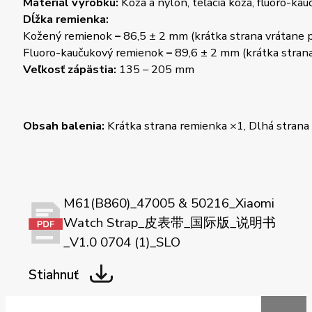
Materiál výrobku:
Koža a nylon, teľacia koža, fluoro-kau
Dĺžka remienka:
Kožený remienok
–
86,5 ± 2 mm (krátka strana vrátane 
Fluoro-kaučukový remienok
–
89,6 ± 2 mm (krátka strana
Veľkosť zápästia:
135 – 205 mm
Obsah balenia:
Krátka strana remienka ×1, Dlhá strana
M61(B860)_47005 & 50216_Xiaomi
Watch Strap_皮表带_国际版_说明书
_V1.0 0704 (1)_SLO
Stiahnuť