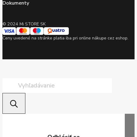
Dokumenty
© 2024 Mi STORE SK
Ceny uvedené na stránke platia iba pri online nákupe cez eshop.
Products
search