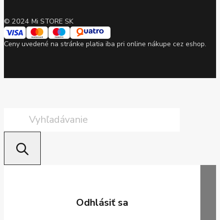
© 2024 Mi STORE SK
Ceny uvedené na stránke platia iba pri online nákupe cez eshop.
Products
search
Odhlásiť sa