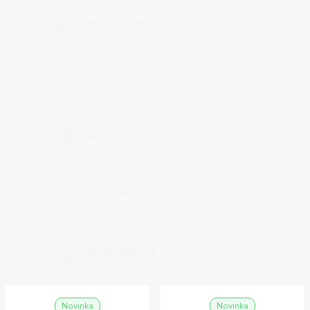
Smart zariadenia
(3)
Šport
(3)
Kuchynské spotrebiče
(2)
Osvetlenie
(2)
Kolobežky
(1)
Novinka
Novinka