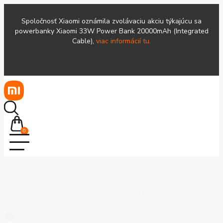
Spoločnosť Xiaomi oznámila zvolávaciu akciu týkajúcu sa
powerbanky Xiaomi 33W Power Bank 20000mAh (Integrated
Cable),
viac informácií tu.
0
Search
Search content