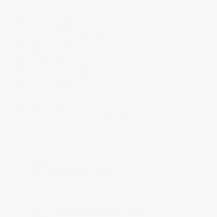
V zľave
Bezdrôtové slúchadlá
(10)
Senzory
(2)
Zubné kefky/sprchy
(2)
Digitálne váhy
(1)
Fény
(1)
Kanvice/kávovary
(1)
Monitory
(1)
Ostatné svietidlá
(1)
Ryžovary
(1)
Zosilňovače wifi signálu
(1)
Slúchadlá
(10)
Hodinky a náramky
(8)